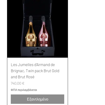
Les Jumelles d’Armand de
Brignac, Twin pack Brut Gold
and Brut Rosé
Τιμή
740,00 €
ΦΠΑ περιλαμβάνεται
Εξαντλημένο