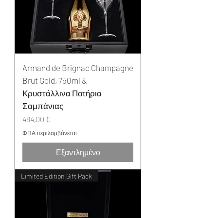
Armand de Brignac Champagne
Brut Gold, 750ml &
Κρυστάλλινα Ποτήρια
Σαμπάνιας
Τιμή
484,00 €
ΦΠΑ περιλαμβάνεται
Εξαντλημένο
Limited Edition Gift Pack