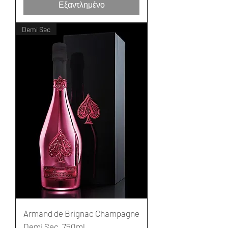
Εξαντλημένο
Demi Sec
Armand de Brignac Champagne
Demi Sec, 750ml